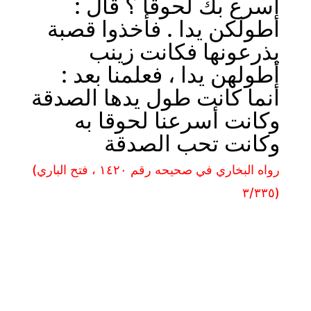
أسرع بك لحوقا ؟ قال :
أطولكن يدا . فأخذوا قصبة
يذرعونها فكانت زينب
أطولهن يدا ، فعلمنا بعد :
أنما كانت طول يدها الصدقة
وكانت أسرعنا لحوقا به
وكانت تحب الصدقة
(رواه البخاري في صحيحه رقم ١٤٢٠ ، فتح الباري
٣/٣٣٥)