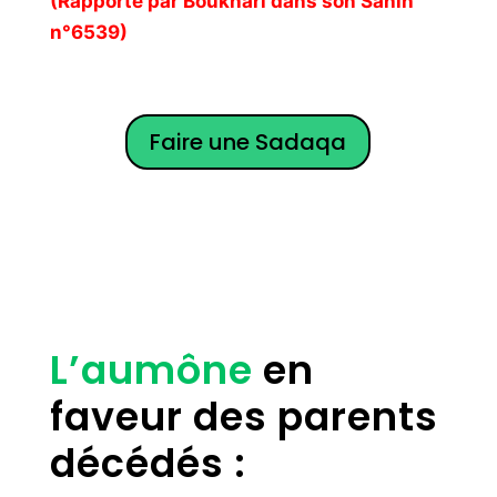
(Rapporté par Boukhari dans son Sahih
n°6539)
Faire une Sadaqa
L’aumône
en
faveur des parents
décédés :