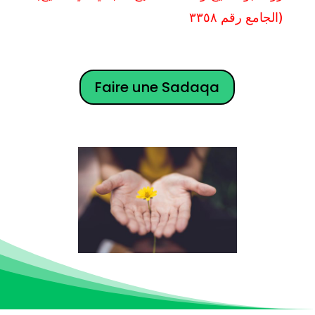
الجامع رقم ٣٣٥٨)
Faire une Sadaqa