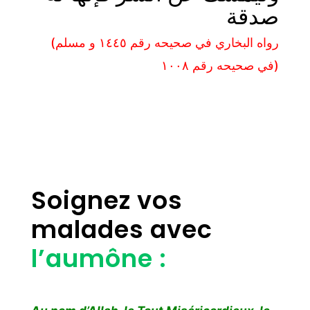
صدقة
(رواه البخاري في صحيحه رقم ١٤٤٥ و مسلم
في صحيحه رقم ١٠٠٨)
Soignez vos
malades avec
l’aumône :