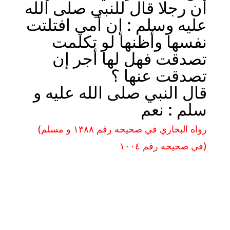
أن رجلا قال للنبي صلى الله
عليه وسلم : إن أمي افتلتت
نفسها وأظنها لو تكلمت
تصدقت فهل لها أجر إن
تصدقت عنها ؟
قال النبي صلى الله عليه و
سلم : نعم
(رواه البخاري في صحيحه رقم ١٣٨٨ و مسلم
في صحيحه رقم ١٠٠٤)